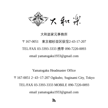
大和楽家元事務所
〒167-0051 東京都杉並区荻窪2-43-17-207
TEL/FAX 03-3393-3333 携帯 090-7220-0093
email yamatogaku1933@gmail.com
Yamatogaku Headmaster Office
〒167-0051 2−43−17-207 Ogikubo, Suginami City, Tokyo
TEL/FAX 03-3393-3333 MOBILE 090-7220-0093
email yamatogaku1933@gmail.com