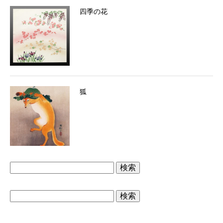
四季の花
狐
検
索:
検
索: