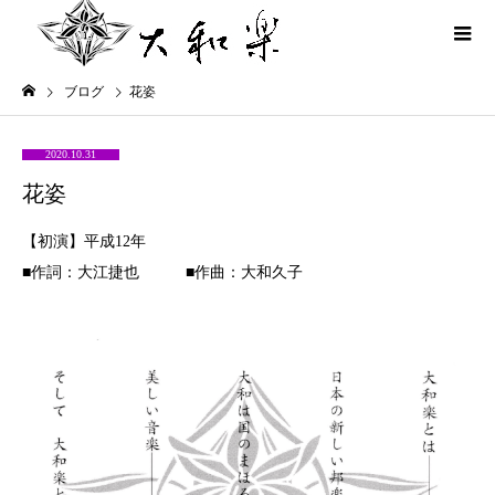
ブログ
花姿
2020.10.31
花姿
【初演】平成12年
■作詞：大江捷也 ■作曲：大和久子