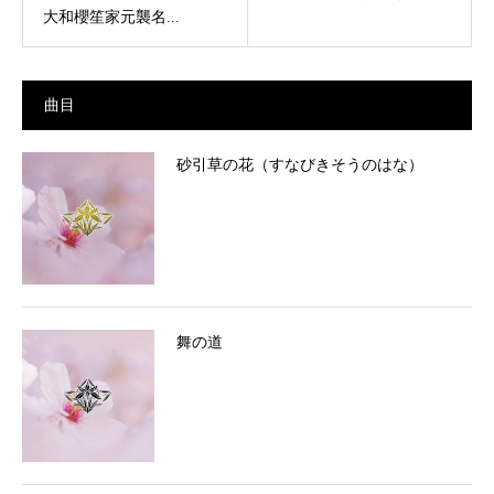
大和櫻笙家元襲名...
曲目
砂引草の花（すなびきそうのはな）
舞の道