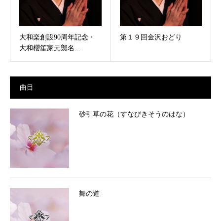
大和楽創設90周年記念・
第１９回金沢おどり
大和櫻笙家元襲名...
曲目
砂引草の花（すなびきそうのはな）
舞の道