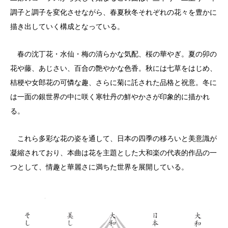
調子と調子を変化させながら、春夏秋冬それぞれの花々を豊かに
描き出していく構成となっている。
春の沈丁花・水仙・梅の清らかな気配、桜の華やぎ。夏の卯の
花や藤、あじさい、百合の艶やかな色香。秋には七草をはじめ、
桔梗や女郎花の可憐な趣、さらに菊に託された品格と祝意。冬に
は一面の銀世界の中に咲く寒牡丹の鮮やかさが印象的に描かれ
る。
これら多彩な花の姿を通して、日本の四季の移ろいと美意識が
凝縮されており、本曲は花を主題とした大和楽の代表的作品の一
つとして、情趣と華麗さに満ちた世界を展開している。