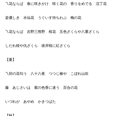
〽花ならば 春に咲きがけ 咲く花の 香りをめでる 沈丁花
姿優しき 水仙花 うぐいす待ちわぶ 梅の花
〽花ならば 吉野三熊野 桜花 五色ざくらや八重ざくら
しだれ桜や仇ざくら 彼岸桜に紅ざくら
【夏】
〽卯の花匂う 八十八夜 つつじ椿や こぼれ山吹
藤 あじさいは 紫の色香に迷う 百合の花
いづれが あやめ かきつばた
【秋】