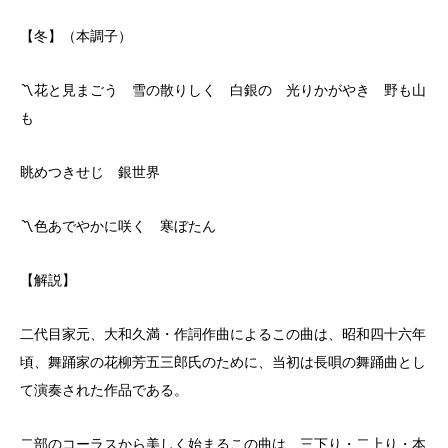
【冬】（本調子）
〽花と見まごう 雪の散りしく 白銀の 光りかがやき 野も山
も
眺めつきせじ 銀世界
〽色あでやかに咲く 寒ぼたん
【解説】
二代目家元、大和久満・作詞作曲によるこの曲は、昭和四十六年
頃、舞踊家の花柳芳五三郎氏のために、当初は長唄の舞踊曲とし
て演奏された作品である。
二部のコーラスから美しく始まるこの曲は、三下り・二上り・本