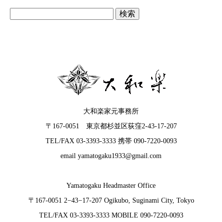
検
索:
大和楽家元事務所
〒167-0051 東京都杉並区荻窪2-43-17-207
TEL/FAX 03-3393-3333 携帯 090-7220-0093
email yamatogaku1933@gmail.com
Yamatogaku Headmaster Office
〒167-0051 2−43−17-207 Ogikubo, Suginami City, Tokyo
TEL/FAX 03-3393-3333 MOBILE 090-7220-0093