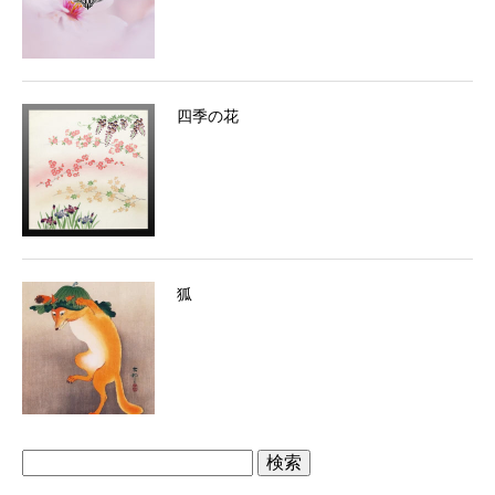
四季の花
狐
検
索: