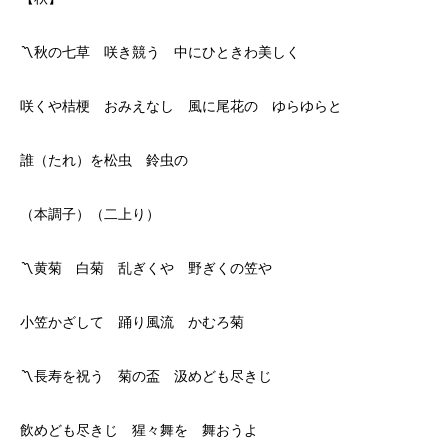
〽秋の七草 咲き競う 中にひときわ美しく
咲くや桔梗 おみえなし 風に尾花の ゆらゆらと
誰（たれ）を松虫 鈴虫の
（本調子）（二上り）
〽黄菊 白菊 乱ぎくや 野ぎくの笠や
小笠かざして 踊り風流 かむろ菊
〽長寿を祝う 菊の盃 汲めども尽きじ
飲めども尽きじ 猩々舞を 舞おうよ