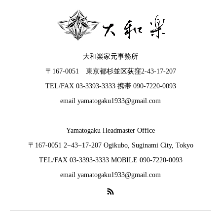
大和楽家元事務所
〒167-0051 東京都杉並区荻窪2-43-17-207
TEL/FAX 03-3393-3333 携帯 090-7220-0093
email yamatogaku1933@gmail.com
Yamatogaku Headmaster Office
〒167-0051 2−43−17-207 Ogikubo, Suginami City, Tokyo
TEL/FAX 03-3393-3333 MOBILE 090-7220-0093
email yamatogaku1933@gmail.com