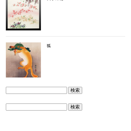
狐
検
索:
検
索: