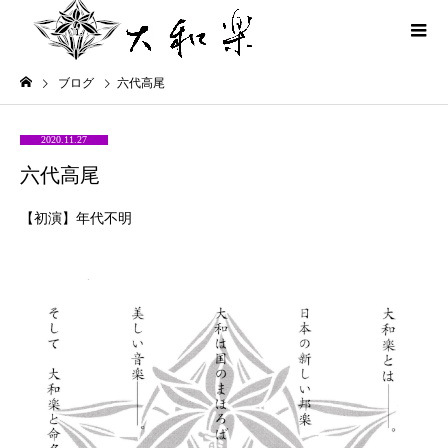
ブログ
六代高尾
2020.11.27
六代高尾
【初演】年代不明