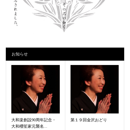
お知らせ
大和楽創設90周年記念・
第１９回金沢おどり
大和櫻笙家元襲名...