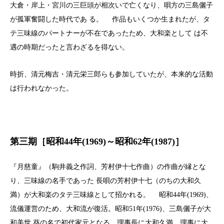
大倉・岸上・宮川の三巨頭が相次いで亡くなり、唄方の三島儷子
が孤軍奮闘した時代であ る。 作品もいくつか生まれたが、タ
テ三味線のパートナーが不在であったため、大和楽として は不
遇の時期だったと言わざるを得ない。
時折、清元梅吉・清元栄三郎らも参加していたが、本来的な活動
は行われなかった。
第三期［昭和44年(1969)～昭和62年(1987)］
『月慈童』（駒井義之作詞、芳村伊十七作曲）の作曲が縁とな
り、三味線の名手であった 長唄の芳村伊十七（のちの大和久
満）が大和楽のタテ三味線として招かれる。 昭和44年(1969)、
流儀運営のため、大和流が復活。昭和51年(1976)、三島儷子が大
和美世 葵の名で初代家元となる。理事長に大和久満、理事に大