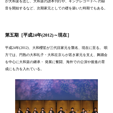
が大和楽を志し、大和楽の譜本刊行や、キングレコードへ の録
音を開始するなど、次期家元としての礎を築いた時期でもある。
第五期［平成24年(2012)～現在］
平成24年(2012)、大和櫻笙が三代目家元を襲名、現在に至る。 唄
方では、円熟の大和礼子・大和左京らが若き家元を支え、舞踊会
を中心に大和楽の継承・ 発展に奮闘、海外での公演や後進の育
成にも力を入れている。