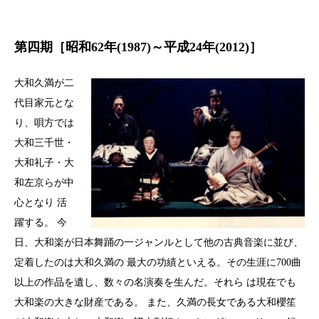
第四期［昭和62年(1987)～平成24年(2012)］
大和久満が二
代目家元とな
り、唄方では
大和三千世・
大和礼子・大
和左京らが中
心となり 活
躍する。 今
日、大和楽が日本舞踊の一ジャンルとして他の古典音楽に並び、
定着したのは大和久満の 最大の功績といえる。その生涯に700曲
以上の作品を遺し、数々の名演奏を生んだ。それら は現在でも
大和楽の大きな財産である。 また、久満の長女である大和櫻笙