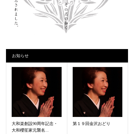
お知らせ
大和楽創設90周年記念・
第１９回金沢おどり
大和櫻笙家元襲名...