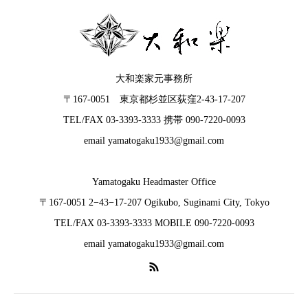
大和楽家元事務所
〒167-0051 東京都杉並区荻窪2-43-17-207
TEL/FAX 03-3393-3333 携帯 090-7220-0093
email yamatogaku1933@gmail.com
Yamatogaku Headmaster Office
〒167-0051 2−43−17-207 Ogikubo, Suginami City, Tokyo
TEL/FAX 03-3393-3333 MOBILE 090-7220-0093
email yamatogaku1933@gmail.com