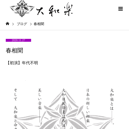
ブログ
春相聞
2020.11.27
春相聞
【初演】年代不明