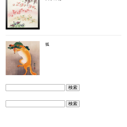
狐
検
索:
検
索: