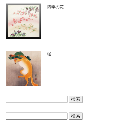
四季の花
狐
検
索:
検
索: