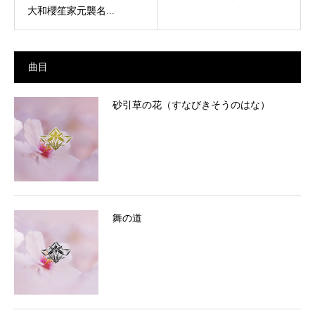
大和櫻笙家元襲名...
曲目
砂引草の花（すなびきそうのはな）
舞の道