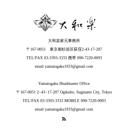
大和楽家元事務所
〒167-0051 東京都杉並区荻窪2-43-17-207
TEL/FAX 03-3393-3333 携帯 090-7220-0093
email yamatogaku1933@gmail.com
Yamatogaku Headmaster Office
〒167-0051 2−43−17-207 Ogikubo, Suginami City, Tokyo
TEL/FAX 03-3393-3333 MOBILE 090-7220-0093
email yamatogaku1933@gmail.com