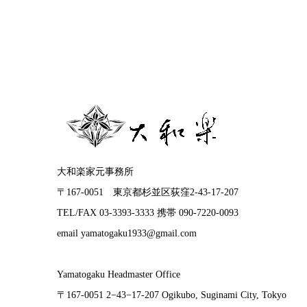
大和楽家元事務所
〒167-0051 東京都杉並区荻窪2-43-17-207
TEL/FAX 03-3393-3333 携帯 090-7220-0093
email yamatogaku1933@gmail.com
Yamatogaku Headmaster Office
〒167-0051 2−43−17-207 Ogikubo, Suginami City, Tokyo