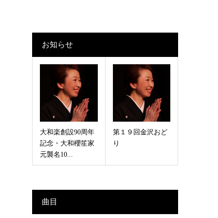
お知らせ
大和楽創設90周年
第１９回金沢おど
記念・大和櫻笙家
り
元襲名10...
曲目