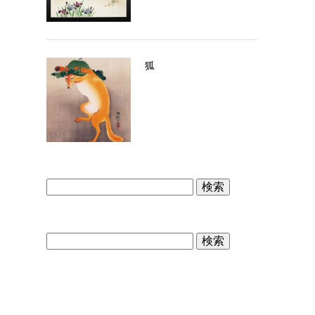
狐
検
索:
検
索: