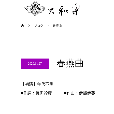
ブログ
春燕曲
春燕曲
2020.11.27
【初演】年代不明
■作詞：長田幹彦 ■作曲：伊能伊葵