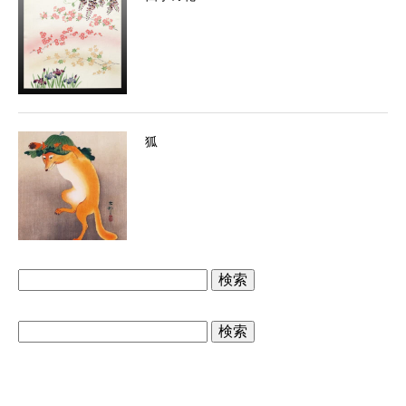
狐
検
索:
検
索: