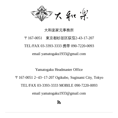
大和楽家元事務所
〒167-0051 東京都杉並区荻窪2-43-17-207
TEL/FAX 03-3393-3333 携帯 090-7220-0093
email yamatogaku1933@gmail.com
Yamatogaku Headmaster Office
〒167-0051 2−43−17-207 Ogikubo, Suginami City, Tokyo
TEL/FAX 03-3393-3333 MOBILE 090-7220-0093
email yamatogaku1933@gmail.com