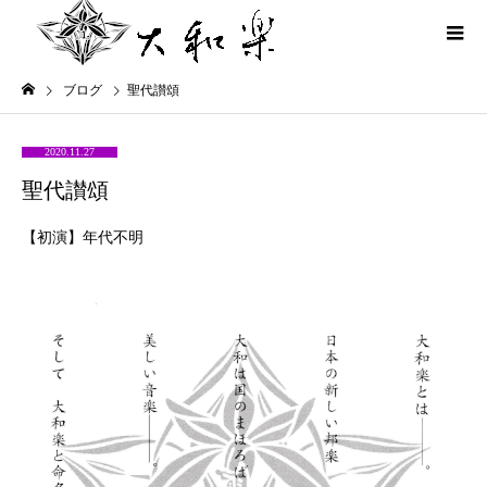
ブログ
聖代讃頌
2020.11.27
聖代讃頌
【初演】年代不明