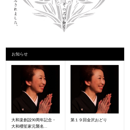
お知らせ
大和楽創設90周年記念・
第１９回金沢おどり
大和櫻笙家元襲名...