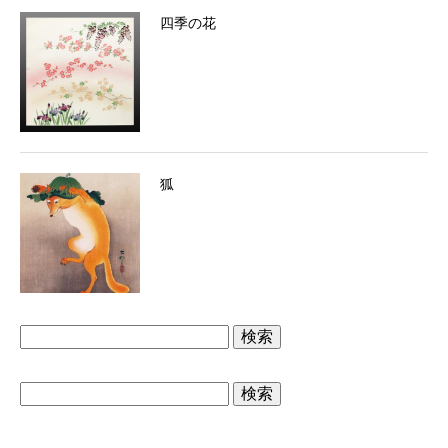
四季の花
狐
検
索:
検
索: