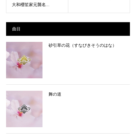
大和櫻笙家元襲名...
曲目
砂引草の花（すなびきそうのはな）
舞の道