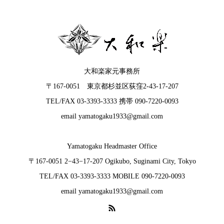
大和楽家元事務所
〒167-0051 東京都杉並区荻窪2-43-17-207
TEL/FAX 03-3393-3333 携帯 090-7220-0093
email yamatogaku1933@gmail.com
Yamatogaku Headmaster Office
〒167-0051 2−43−17-207 Ogikubo, Suginami City, Tokyo
TEL/FAX 03-3393-3333 MOBILE 090-7220-0093
email yamatogaku1933@gmail.com