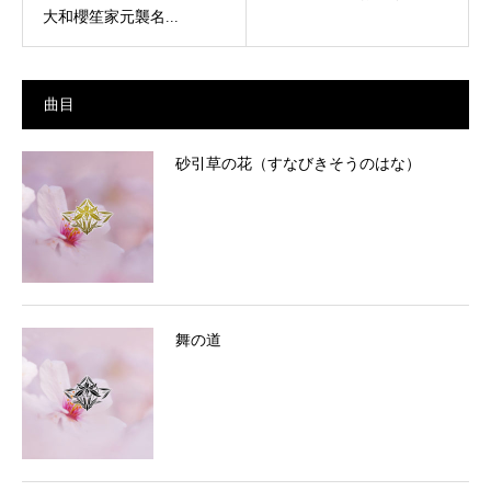
大和櫻笙家元襲名...
曲目
砂引草の花（すなびきそうのはな）
舞の道