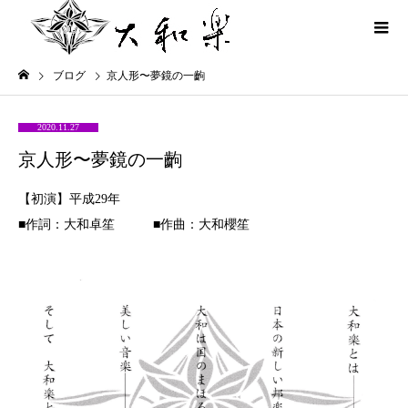
ブログ
京人形〜夢鏡の一齣
2020.11.27
京人形〜夢鏡の一齣
【初演】平成29年
■作詞：大和卓笙 ■作曲：大和櫻笙