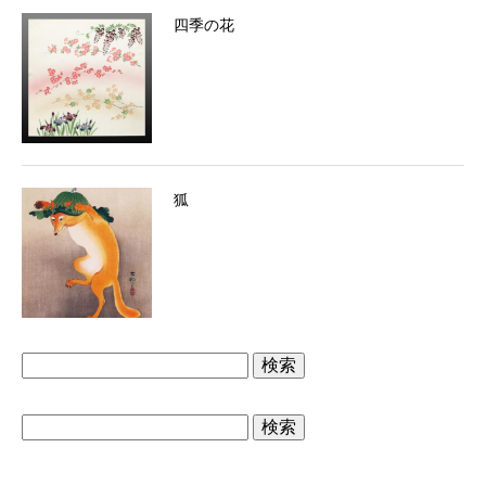
四季の花
狐
検
索:
検
索: