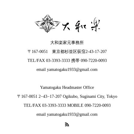
大和楽家元事務所
〒167-0051 東京都杉並区荻窪2-43-17-207
TEL/FAX 03-3393-3333 携帯 090-7220-0093
email yamatogaku1933@gmail.com
Yamatogaku Headmaster Office
〒167-0051 2−43−17-207 Ogikubo, Suginami City, Tokyo
TEL/FAX 03-3393-3333 MOBILE 090-7220-0093
email yamatogaku1933@gmail.com