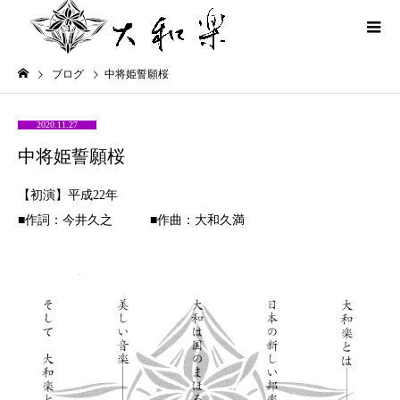
ブログ
中将姫誓願桜
2020.11.27
中将姫誓願桜
【初演】平成22年
■作詞：今井久之 ■作曲：大和久満