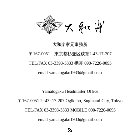
大和楽家元事務所
〒167-0051 東京都杉並区荻窪2-43-17-207
TEL/FAX 03-3393-3333 携帯 090-7220-0093
email yamatogaku1933@gmail.com
Yamatogaku Headmaster Office
〒167-0051 2−43−17-207 Ogikubo, Suginami City, Tokyo
TEL/FAX 03-3393-3333 MOBILE 090-7220-0093
email yamatogaku1933@gmail.com