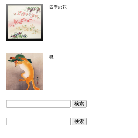
四季の花
狐
検
索:
検
索: