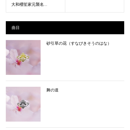
大和櫻笙家元襲名...
曲目
砂引草の花（すなびきそうのはな）
舞の道