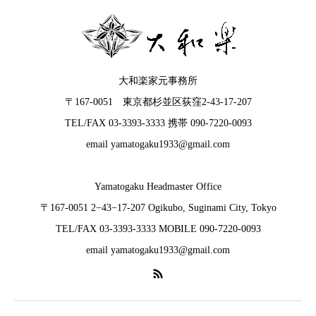
大和楽家元事務所
〒167-0051 東京都杉並区荻窪2-43-17-207
TEL/FAX 03-3393-3333 携帯 090-7220-0093
email yamatogaku1933@gmail.com
Yamatogaku Headmaster Office
〒167-0051 2−43−17-207 Ogikubo, Suginami City, Tokyo
TEL/FAX 03-3393-3333 MOBILE 090-7220-0093
email yamatogaku1933@gmail.com