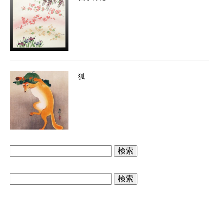
狐
検
索:
検
索: