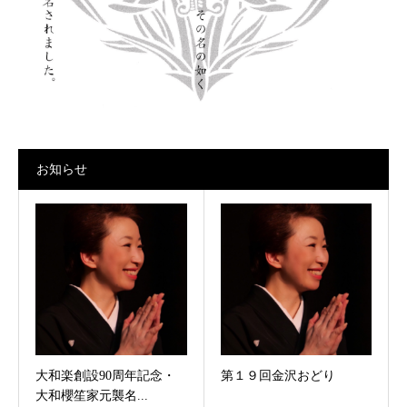
お知らせ
大和楽創設90周年記念・
第１９回金沢おどり
大和櫻笙家元襲名...