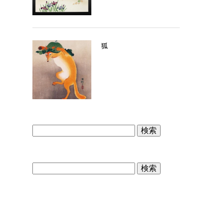
狐
検
索:
検
索: