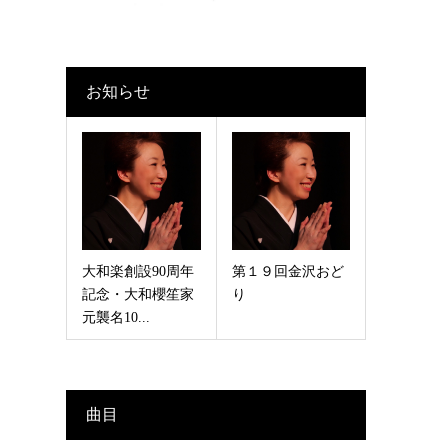
お知らせ
大和楽創設90周年
第１９回金沢おど
記念・大和櫻笙家
り
元襲名10...
曲目