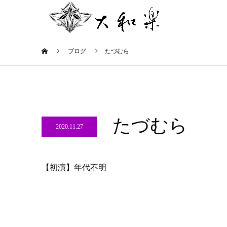
ブログ
たづむら
たづむら
2020.11.27
【初演】年代不明