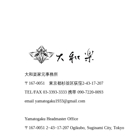
大和楽家元事務所
〒167-0051 東京都杉並区荻窪2-43-17-207
TEL/FAX 03-3393-3333 携帯 090-7220-0093
email yamatogaku1933@gmail.com
Yamatogaku Headmaster Office
〒167-0051 2−43−17-207 Ogikubo, Suginami City, Tokyo