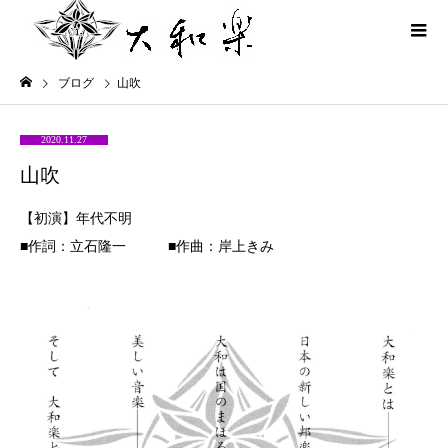
ブログ
山吹
2020.11.27
山吹
【初演】年代不明
■作詞：立石隆一 ■作曲：岸上きみ