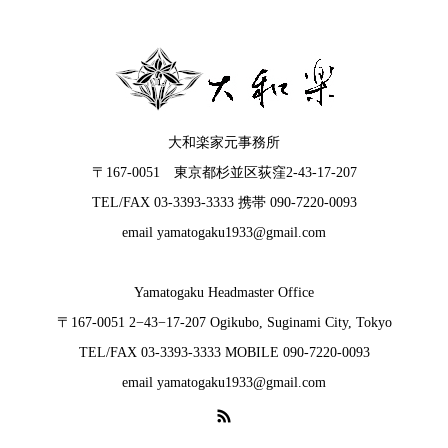
大和楽家元事務所
〒167-0051 東京都杉並区荻窪2-43-17-207
TEL/FAX 03-3393-3333 携帯 090-7220-0093
email yamatogaku1933@gmail.com
Yamatogaku Headmaster Office
〒167-0051 2−43−17-207 Ogikubo, Suginami City, Tokyo
TEL/FAX 03-3393-3333 MOBILE 090-7220-0093
email yamatogaku1933@gmail.com