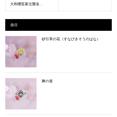
大和櫻笙家元襲名...
曲目
砂引草の花（すなびきそうのはな）
舞の道