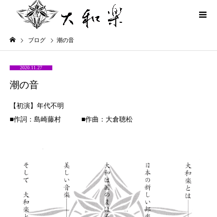
ブログ
潮の音
2020.11.27
潮の音
【初演】年代不明
■作詞：島崎藤村 ■作曲：大倉聴松