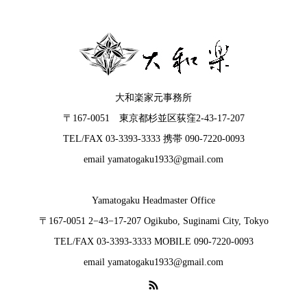
大和楽家元事務所
〒167-0051 東京都杉並区荻窪2-43-17-207
TEL/FAX 03-3393-3333 携帯 090-7220-0093
email yamatogaku1933@gmail.com
Yamatogaku Headmaster Office
〒167-0051 2−43−17-207 Ogikubo, Suginami City, Tokyo
TEL/FAX 03-3393-3333 MOBILE 090-7220-0093
email yamatogaku1933@gmail.com