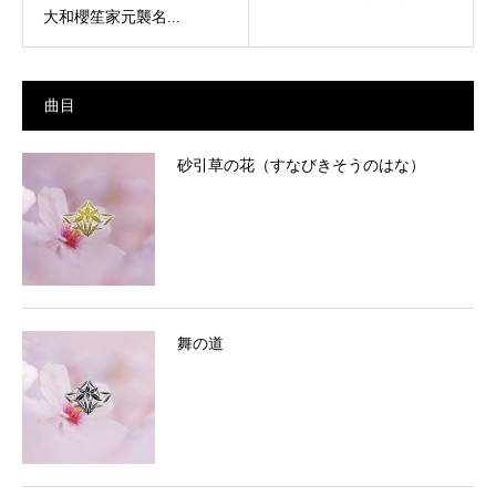
大和櫻笙家元襲名...
曲目
砂引草の花（すなびきそうのはな）
舞の道