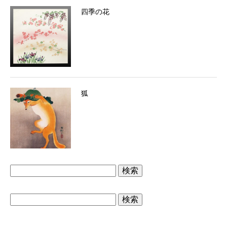
四季の花
狐
検
索:
検
索: