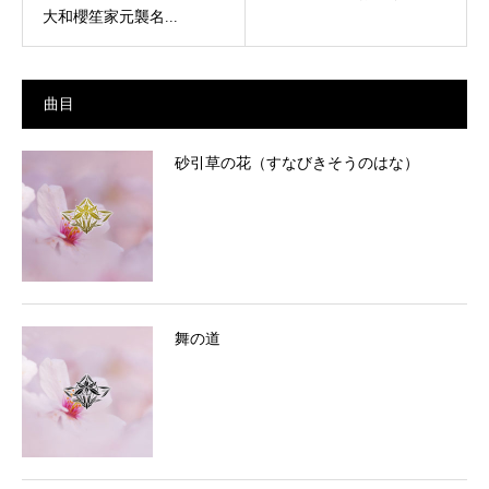
大和櫻笙家元襲名...
曲目
砂引草の花（すなびきそうのはな）
舞の道