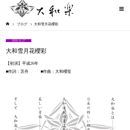
ブログ
大和雪月花櫻彩
2020.11.27
大和雪月花櫻彩
【初演】平成26年
■作詞：苫舟 ■作曲：大和櫻笙