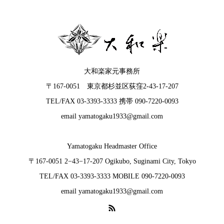
大和楽家元事務所
〒167-0051 東京都杉並区荻窪2-43-17-207
TEL/FAX 03-3393-3333 携帯 090-7220-0093
email yamatogaku1933@gmail.com
Yamatogaku Headmaster Office
〒167-0051 2−43−17-207 Ogikubo, Suginami City, Tokyo
TEL/FAX 03-3393-3333 MOBILE 090-7220-0093
email yamatogaku1933@gmail.com