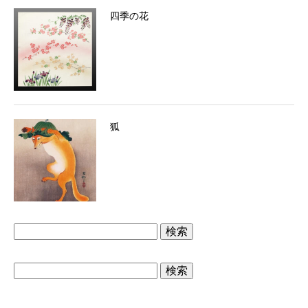
四季の花
狐
検
索:
検
索: