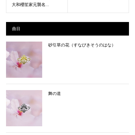
大和櫻笙家元襲名...
曲目
砂引草の花（すなびきそうのはな）
舞の道