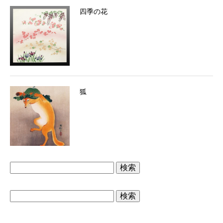
四季の花
狐
検
索:
検
索: