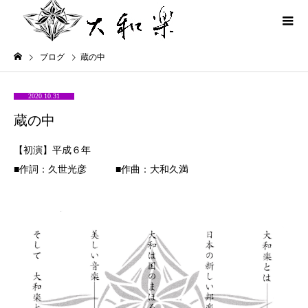
ブログ
蔵の中
2020.10.31
蔵の中
【初演】平成６年
■作詞：久世光彦 ■作曲：大和久満