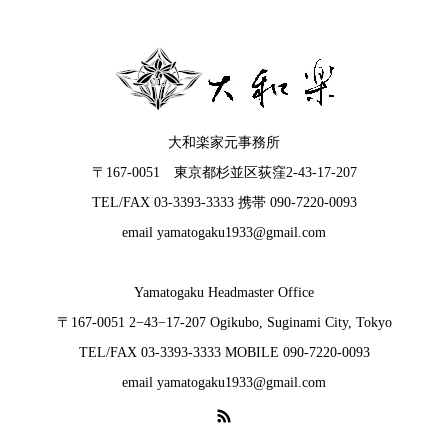
大和楽家元事務所
〒167-0051 東京都杉並区荻窪2-43-17-207
TEL/FAX 03-3393-3333 携帯 090-7220-0093
email yamatogaku1933@gmail.com
Yamatogaku Headmaster Office
〒167-0051 2−43−17-207 Ogikubo, Suginami City, Tokyo
TEL/FAX 03-3393-3333 MOBILE 090-7220-0093
email yamatogaku1933@gmail.com