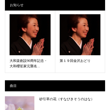
お知らせ
大和楽創設90周年記念・
第１９回金沢おどり
大和櫻笙家元襲名...
曲目
砂引草の花（すなびきそうのはな）