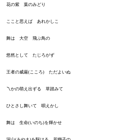
花の紫 葉のみどり
ここと思えば あれかしこ
舞は 大空 飛ぶ鳥の
悠然として たじろがず
王者の威厳(こころ) ただよいぬ
〽かの萌え出ずる 草踏みて
ひとさし舞いて 唄えかし
舞は 生命(いのち)を輝かせ
深山(みやま)を駆ける 若獅子の