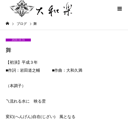
ブログ
舞
2020.10.31
舞
【初演】平成３年
■作詞：岩田道之輔 ■作曲：大和久満
（本調子）
〽流れる水に 映る雲
変幻(へんげん)自在(じざい) 風となる