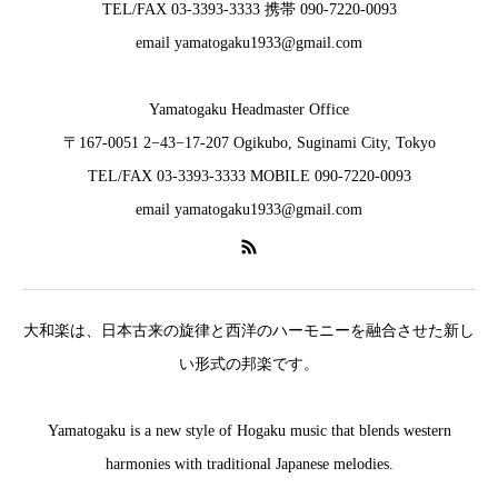
TEL/FAX 03-3393-3333 携帯 090-7220-0093
email yamatogaku1933@gmail.com
Yamatogaku Headmaster Office
〒167-0051 2−43−17-207 Ogikubo, Suginami City, Tokyo
TEL/FAX 03-3393-3333 MOBILE 090-7220-0093
email yamatogaku1933@gmail.com
大和楽は、日本古来の旋律と西洋のハーモニーを融合させた新し
い形式の邦楽です。
Yamatogaku is a new style of Hogaku music that blends western
harmonies with traditional Japanese melodies.