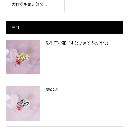
大和櫻笙家元襲名...
曲目
砂引草の花（すなびきそうのはな）
舞の道