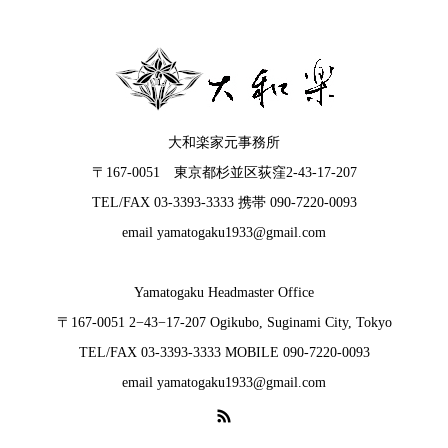
大和楽家元事務所
〒167-0051 東京都杉並区荻窪2-43-17-207
TEL/FAX 03-3393-3333 携帯 090-7220-0093
email yamatogaku1933@gmail.com
Yamatogaku Headmaster Office
〒167-0051 2−43−17-207 Ogikubo, Suginami City, Tokyo
TEL/FAX 03-3393-3333 MOBILE 090-7220-0093
email yamatogaku1933@gmail.com