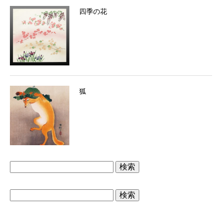
四季の花
狐
検
索:
検
索: