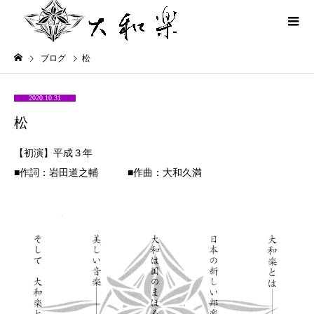
ブログ
松
2020.10.31
松
【初演】平成３年
■作詞：岩田道之輔 ■作曲：大和久満