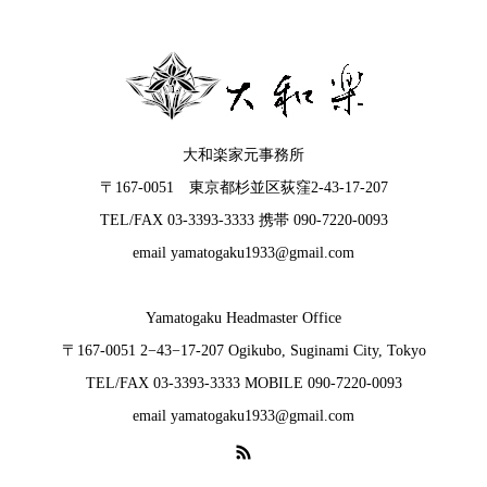
大和楽家元事務所
〒167-0051 東京都杉並区荻窪2-43-17-207
TEL/FAX 03-3393-3333 携帯 090-7220-0093
email yamatogaku1933@gmail.com
Yamatogaku Headmaster Office
〒167-0051 2−43−17-207 Ogikubo, Suginami City, Tokyo
TEL/FAX 03-3393-3333 MOBILE 090-7220-0093
email yamatogaku1933@gmail.com