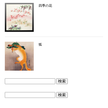
四季の花
狐
検
索:
検
索: