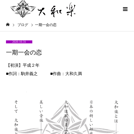
ブログ
一期一会の恋
2020.10.31
一期一会の恋
【初演】平成２年
■作詞：駒井義之 ■作曲：大和久満