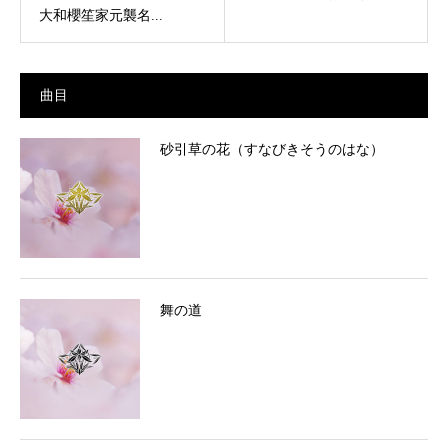
大和櫻笙家元襲名...
曲目
砂引草の花（すなびきそうのはな）
舞の道