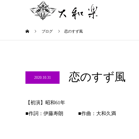
ブログ
恋のすず風
恋のすず風
2020.10.31
【初演】昭和61年
■作詞：伊藤寿朗 ■作曲：大和久満