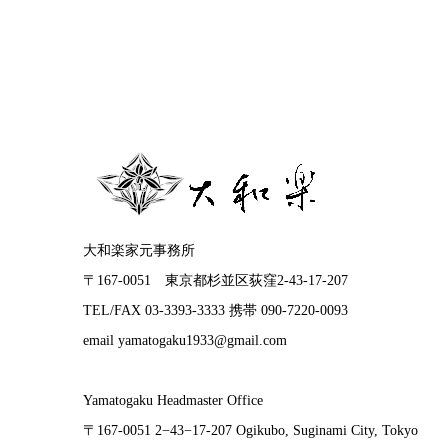
大和楽家元事務所
〒167-0051 東京都杉並区荻窪2-43-17-207
TEL/FAX 03-3393-3333 携帯 090-7220-0093
email yamatogaku1933@gmail.com
Yamatogaku Headmaster Office
〒167-0051 2−43−17-207 Ogikubo, Suginami City, Tokyo