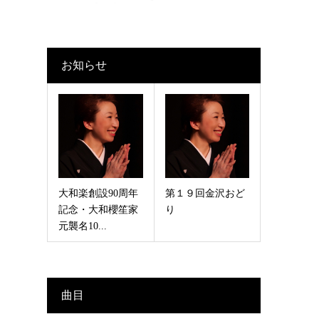
お知らせ
大和楽創設90周年
第１９回金沢おど
記念・大和櫻笙家
り
元襲名10...
曲目