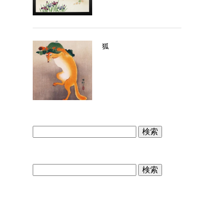
狐
検
索:
検
索: