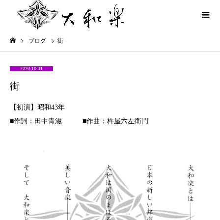
ブログ
街
2020.10.31
街
【初演】昭和43年
■作詞：田中青滋 ■作曲：杵屋六左衛門