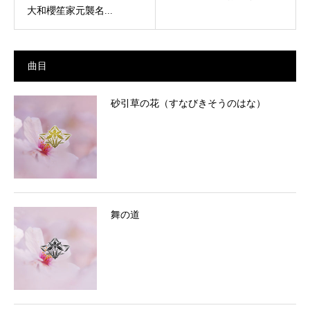
大和櫻笙家元襲名...
曲目
砂引草の花（すなびきそうのはな）
舞の道