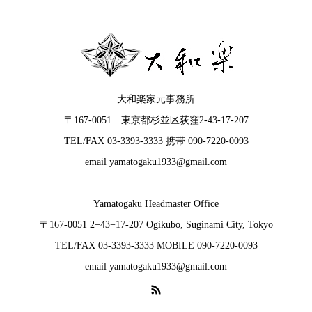
大和楽家元事務所
〒167-0051 東京都杉並区荻窪2-43-17-207
TEL/FAX 03-3393-3333 携帯 090-7220-0093
email yamatogaku1933@gmail.com
Yamatogaku Headmaster Office
〒167-0051 2−43−17-207 Ogikubo, Suginami City, Tokyo
TEL/FAX 03-3393-3333 MOBILE 090-7220-0093
email yamatogaku1933@gmail.com