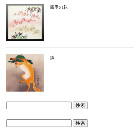
四季の花
狐
検
索:
検
索: